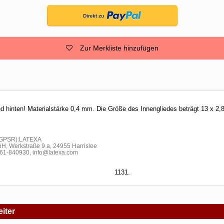
Zur Merkliste hinzufügen
ied hinten! Materialstärke 0,4 mm. Die Größe des Innengliedes beträgt 13 x 2
h GPSR):LATEXA
H, Werkstraße 9 a, 24955 Harrislee
1-840930, info@latexa.com
1131.
iter