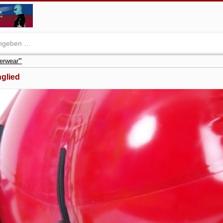
erwear'"
nglied