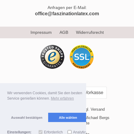
Anfragen per E-Mail:
office@faszinationlatex.com
Impressum
AGB
Widerrufsrecht
Wir verwenden Cookies, damit Sie den besten
Service genießen können.
Mehr erfahren
* Alle Preise inkl. MwSt. evtl. zzgl. Versand
Copyright 2026 by Internetvertrieb Michael Bergs
Auswahl bestätigen
Alle wählen
Mobile Shop by Shopgate
Einstellungen:
Erforderlich
Analytics