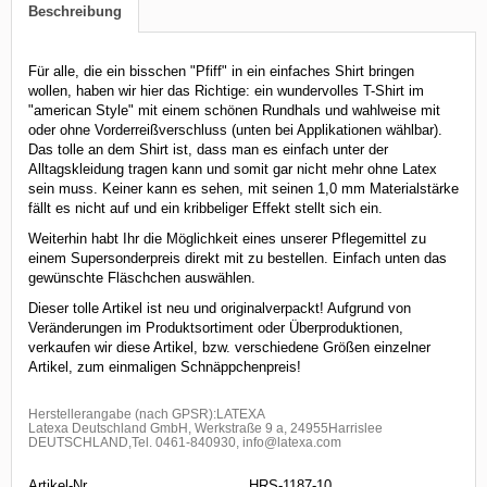
Beschreibung
Für alle, die ein bisschen "Pfiff" in ein einfaches Shirt bringen
wollen, haben wir hier das Richtige: ein wundervolles T-Shirt im
"american Style" mit einem schönen Rundhals und wahlweise mit
oder ohne Vorderreißverschluss (unten bei Applikationen wählbar).
Das tolle an dem Shirt ist, dass man es einfach unter der
Alltagskleidung tragen kann und somit gar nicht mehr ohne Latex
sein muss. Keiner kann es sehen, mit seinen 1,0 mm Materialstärke
fällt es nicht auf und ein kribbeliger Effekt stellt sich ein.
Weiterhin habt Ihr die Möglichkeit eines unserer Pflegemittel zu
einem Supersonderpreis direkt mit zu bestellen. Einfach unten das
gewünschte Fläschchen auswählen.
Dieser tolle Artikel ist neu und originalverpackt! Aufgrund von
Veränderungen im Produktsortiment oder Überproduktionen,
verkaufen wir diese Artikel, bzw. verschiedene Größen einzelner
Artikel, zum einmaligen Schnäppchenpreis!
Herstellerangabe (nach GPSR):LATEXA
Latexa Deutschland GmbH, Werkstraße 9 a, 24955Harrislee
DEUTSCHLAND,Tel. 0461-840930, info@latexa.com
Artikel-Nr.
HRS-1187-10