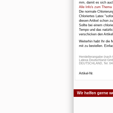
mm, damit es sich auch
Alle Info's zum Thema 
Die normale Chlorierun
Chloriertes Latex "sof
diesen Artikel schon zu
Sollte bei einem chlori
Tempo und das natürlic
verschicken den Artike
Weiterhin habt Ihr die 
mit zu bestellen. Ein
Herstellerangabe (nac
Latexa Deutschland Gmb
DEUTSCHLAND, Tel. 046
Artikel-Nr.
Wir helfen gerne we