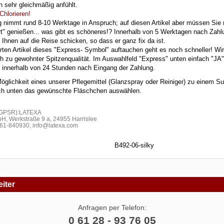
 sehr gleichmäßig anfühlt.
Chlorieren!
g nimmt rund 8-10 Werktage in Anspruch; auf diesen Artikel aber müssen Sie n
ort" genießen... was gibt es schöneres!? Innerhalb von 5 Werktagen nach Zah
 Ihnen auf die Reise schicken, so dass er ganz fix da ist.
erten Artikel dieses "Express- Symbol" auftauchen geht es noch schneller! Wir
h zu gewohnter Spitzenqualität. Im Auswahlfeld "Express" unten einfach "JA
l innerhalb von 24 Stunden nach Eingang der Zahlung.
Möglichkeit eines unserer Pflegemittel (Glanzspray oder Reiniger) zu einem Su
fach unten das gewünschte Fläschchen auswählen.
h GPSR):LATEXA
H, Werkstraße 9 a, 24955 Harrislee
1-840930, info@latexa.com
B492-06-silky
iter
Anfragen per Telefon:
0 61 28 - 93 76 05