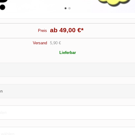
ab 49,00 €
*
Preis
Versand
5,90 €
Lieferbar
en
hlen
e wählen