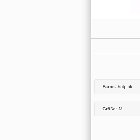
Farbe:
hotpink
Größe:
M