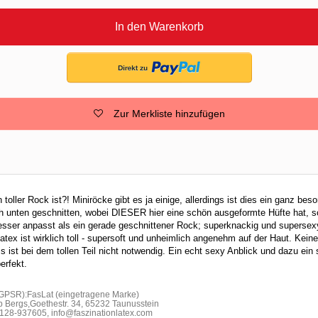
In den Warenkorb
Zur Merkliste hinzufügen
toller Rock ist?! Miniröcke gibt es ja einige, allerdings ist dies ein ganz bes
 unten geschnitten, wobei DIESER hier eine schön ausgeformte Hüfte hat, s
sser anpasst als ein gerade geschnittener Rock; superknackig und supersexy
atex ist wirklich toll - supersoft und unheimlich angenehm auf der Haut. Kei
 ist bei dem tollen Teil nicht notwendig. Ein echt sexy Anblick und dazu ein 
erfekt.
 GPSR):FasLat (eingetragene Marke)
b Bergs,Goethestr. 34, 65232 Taunusstein
28-937605, info@faszinationlatex.com