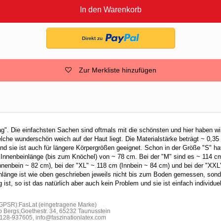
In den Warenkorb
Zur Merkliste hinzufügen
ag". Die einfachsten Sachen sind oftmals mit die schönsten und hier haben wi
lche wunderschön weich auf der Haut liegt. Die Materialstärke beträgt ~ 0,3
nd sie ist auch für längere Körpergrößen geeignet. Schon in der Größe "S" h
Innenbeinlänge (bis zum Knöchel) von ~ 78 cm. Bei der "M" sind es ~ 114 c
Innenbein ~ 82 cm), bei der "XL" ~ 118 cm (Innbein ~ 84 cm) und bei der "XX
nlänge ist wie oben geschrieben jeweils nicht bis zum Boden gemessen, sond
 ist, so ist das natürlich aber auch kein Problem und sie ist einfach individue
 GPSR):FasLat (eingetragene Marke)
b Bergs,Goethestr. 34, 65232 Taunusstein
28-937605, info@faszinationlatex.com