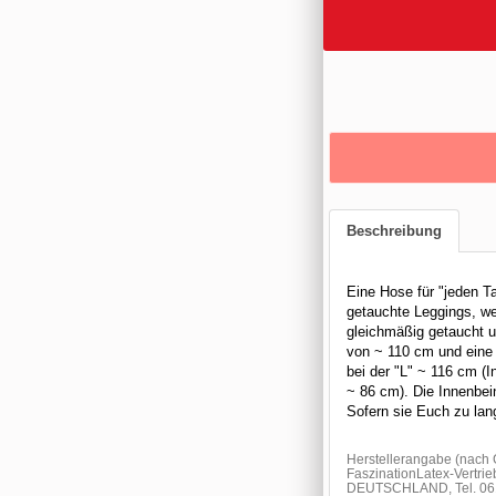
Beschreibung
Eine Hose für "jeden T
getauchte Leggings, we
gleichmäßig getaucht u
von ~ 110 cm und eine 
bei der "L" ~ 116 cm (
~ 86 cm). Die Innenbei
Sofern sie Euch zu lang
Herstellerangabe (nach
FaszinationLatex-Vertrie
DEUTSCHLAND, Tel. 061