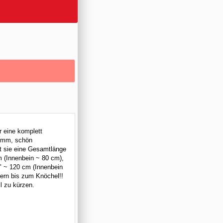
r eine komplett
5 mm, schön
at sie eine Gesamtlänge
m (Innenbein ~ 80 cm),
L" ~ 120 cm (Innenbein
ern bis zum Knöchel!!
ll zu kürzen.