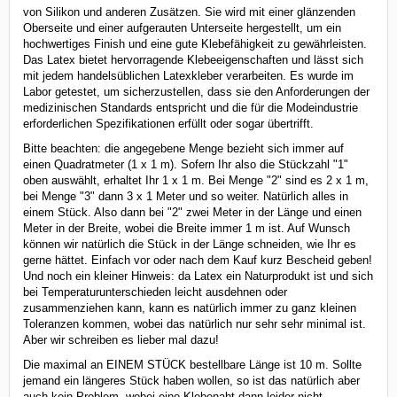
von Silikon und anderen Zusätzen. Sie wird mit einer glänzenden
Oberseite und einer aufgerauten Unterseite hergestellt, um ein
hochwertiges Finish und eine gute Klebefähigkeit zu gewährleisten.
Das Latex bietet hervorragende Klebeeigenschaften und lässt sich
mit jedem handelsüblichen Latexkleber verarbeiten. Es wurde im
Labor getestet, um sicherzustellen, dass sie den Anforderungen der
medizinischen Standards entspricht und die für die Modeindustrie
erforderlichen Spezifikationen erfüllt oder sogar übertrifft.
Bitte beachten: die angegebene Menge bezieht sich immer auf
einen Quadratmeter (1 x 1 m). Sofern Ihr also die Stückzahl "1"
oben auswählt, erhaltet Ihr 1 x 1 m. Bei Menge "2" sind es 2 x 1 m,
bei Menge "3" dann 3 x 1 Meter und so weiter. Natürlich alles in
einem Stück. Also dann bei "2" zwei Meter in der Länge und einen
Meter in der Breite, wobei die Breite immer 1 m ist. Auf Wunsch
können wir natürlich die Stück in der Länge schneiden, wie Ihr es
gerne hättet. Einfach vor oder nach dem Kauf kurz Bescheid geben!
Und noch ein kleiner Hinweis: da Latex ein Naturprodukt ist und sich
bei Temperaturunterschieden leicht ausdehnen oder
zusammenziehen kann, kann es natürlich immer zu ganz kleinen
Toleranzen kommen, wobei das natürlich nur sehr sehr minimal ist.
Aber wir schreiben es lieber mal dazu!
Die maximal an EINEM STÜCK bestellbare Länge ist 10 m. Sollte
jemand ein längeres Stück haben wollen, so ist das natürlich aber
auch kein Problem, wobei eine Klebenaht dann leider nicht