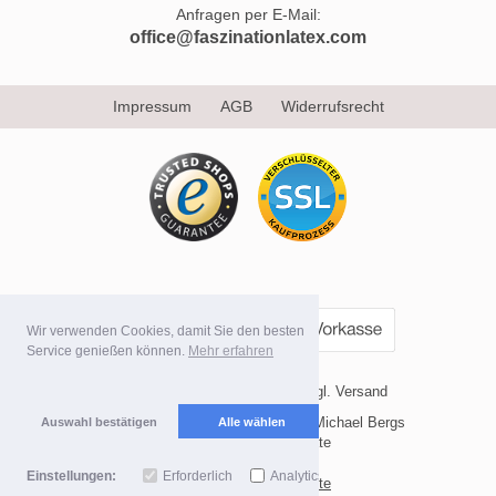
Anfragen per E-Mail:
office@faszinationlatex.com
Impressum
AGB
Widerrufsrecht
Wir verwenden Cookies, damit Sie den besten
Service genießen können.
Mehr erfahren
* Alle Preise inkl. MwSt. evtl. zzgl. Versand
Copyright 2026 by Internetvertrieb Michael Bergs
Auswahl bestätigen
Alle wählen
Mobile Shop by Shopgate
Einstellungen:
Erforderlich
Analytics
Zur klassischen Webseite