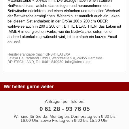
Materialstärke ~ 0,4-0,5 mm. Die Bezüge haben einen stabilen
Reißverschluss, welche das einlegen und herausnehmen der
Bettwäsche erleichtern und einen einfachen und schnellen Wechsel
der Bettwäsche ermöglichen. Weiterhin ist natürlich auch ein Laken
bei diesem Set enthalten: in der Größe 100 x 200 cm ODER
wahlweise auch in 200 x 200 cm; BITTE BEACHTEN: das Laken ist
IMMER in der gleichen Farbe, wie die Bettwäsche; sofern eine
andere Lakenfarbe gewünscht wird, bitte einfach ein kurzes Email
an uns!
Herstellerangabe (nach GPSR):LATEXA
Latexa Deutschland GmbH, Werkstraße 9 a, 24955 Harrislee
DEUTSCHLAND, Tel. 0461-840930, info@latexa.com
Wir helfen gerne weiter
Anfragen per Telefon:
0 61 28 - 93 76 05
Wir sind für Sie da: Montag bis Donnerstag von 8:30 bis
16.00 Uhr, sowie Freitag von 8:30 bis 15.30 Uhr.