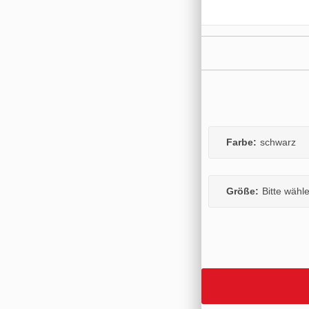
Farbe:
schwarz
Größe:
Bitte wähl