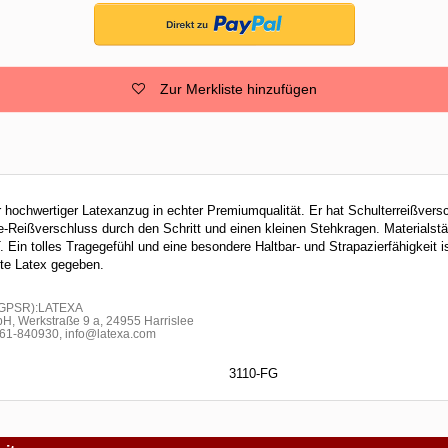
Zur Merkliste hinzufügen
r hochwertiger Latexanzug in echter Premiumqualität. Er hat Schulterreißvers
-Reißverschluss durch den Schritt und einen kleinen Stehkragen. Materialst
tolles Tragegefühl und eine besondere Haltbar- und Strapazierfähigkeit is
bte Latex gegeben.
h GPSR):LATEXA
H, Werkstraße 9 a, 24955 Harrislee
1-840930, info@latexa.com
3110-FG