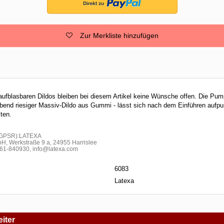
Zur Merkliste hinzufügen
 aufblasbaren Dildos bleiben bei diesem Artikel keine Wünsche offen. Die Pump
ubend riesiger Massiv-Dildo aus Gummi - lässt sich nach dem Einführen auf
ten.
h GPSR):LATEXA
H, Werkstraße 9 a, 24955 Harrislee
1-840930, info@latexa.com
6083
Latexa
iter