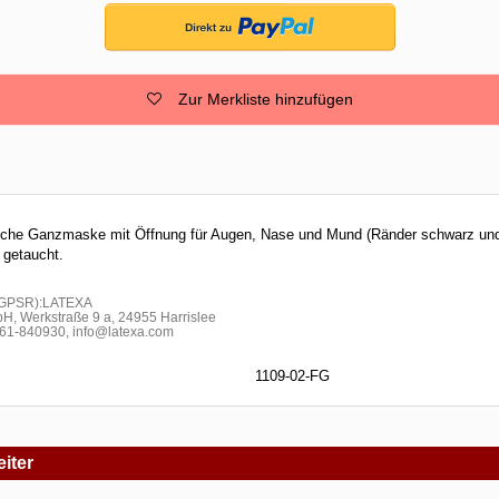
Zur Merkliste hinzufügen
ische Ganzmaske mit Öffnung für Augen, Nase und Mund (Ränder schwarz und 
 getaucht.
h GPSR):LATEXA
H, Werkstraße 9 a, 24955 Harrislee
1-840930, info@latexa.com
1109-02-FG
iter