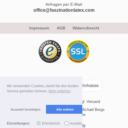
Anfragen per E-Mail:
office@faszinationlatex.com
Impressum
AGB
Widerrufsrecht
Wir verwenden Cookies, damit Sie den besten
Service genießen können.
Mehr erfahren
* Alle Preise inkl. MwSt. evtl. zzgl. Versand
Copyright 2026 by Internetvertrieb Michael Bergs
Auswahl bestätigen
Alle wählen
Mobile Shop by Shopgate
Einstellungen:
Erforderlich
Analytics
Zur klassischen Webseite