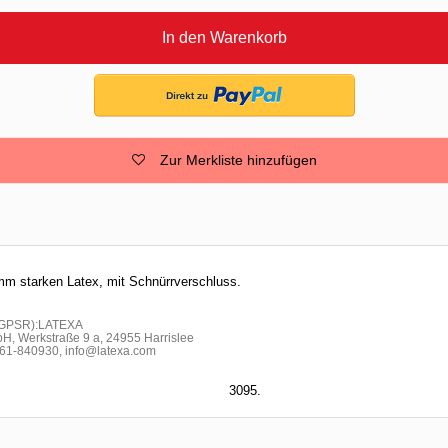
In den Warenkorb
Zur Merkliste hinzufügen
mm starken Latex, mit Schnürrverschluss.
h GPSR):LATEXA
H, Werkstraße 9 a, 24955 Harrislee
1-840930, info@latexa.com
3095.