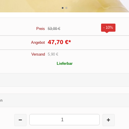
- 10%
Preis
53,00 €
47,70 €
*
Angebot
Versand
5,90 €
Lieferbar
en