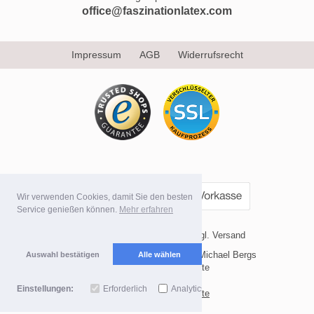
office@faszinationlatex.com
Impressum
AGB
Widerrufsrecht
Wir verwenden Cookies, damit Sie den besten
Service genießen können.
Mehr erfahren
* Alle Preise inkl. MwSt. evtl. zzgl. Versand
Copyright 2026 by Internetvertrieb Michael Bergs
Auswahl bestätigen
Alle wählen
Mobile Shop by Shopgate
Einstellungen:
Erforderlich
Analytics
Zur klassischen Webseite