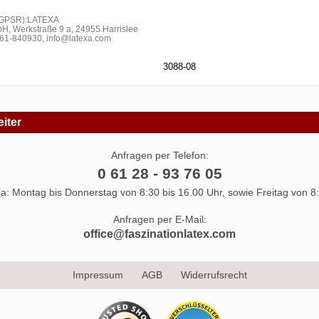
h GPSR):LATEXA
H, Werkstraße 9 a, 24955 Harrislee
1-840930, info@latexa.com
3088-08
iter
Anfragen per Telefon:
0 61 28 - 93 76 05
 da: Montag bis Donnerstag von 8:30 bis 16.00 Uhr, sowie Freitag von 8:
Anfragen per E-Mail:
office@faszinationlatex.com
Impressum
AGB
Widerrufsrecht