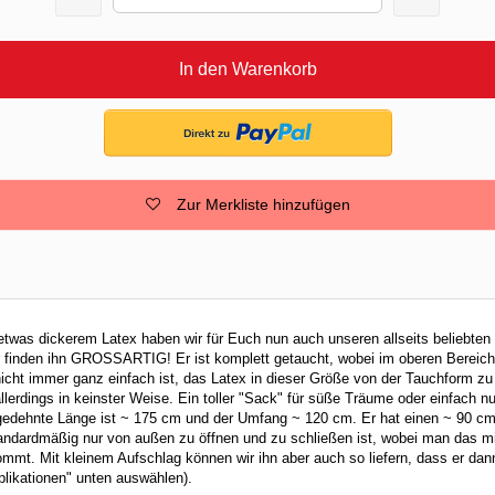
In den Warenkorb
Zur Merkliste hinzufügen
 etwas dickerem Latex haben wir für Euch nun auch unseren allseits beliebten
 finden ihn GROSSARTIG! Er ist komplett getaucht, wobei im oberen Bereich
nicht immer ganz einfach ist, das Latex in dieser Größe von der Tauchform 
allerdings in keinster Weise. Ein toller "Sack" für süße Träume oder einfach 
gedehnte Länge ist ~ 175 cm und der Umfang ~ 120 cm. Er hat einen ~ 90 c
andardmäßig nur von außen zu öffnen und zu schließen ist, wobei man das m
mmt. Mit kleinem Aufschlag können wir ihn aber auch so liefern, dass er dan
pplikationen" unten auswählen).