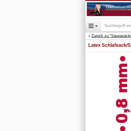
Zurück zu "Saunasäck
Latex Schlafsack/