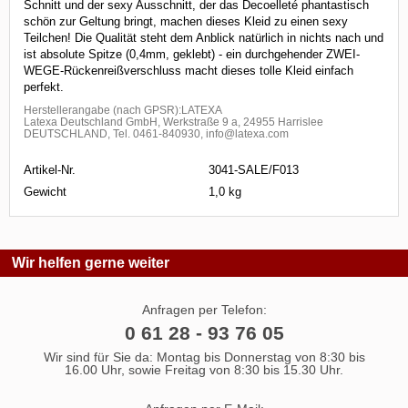
Schnitt und der sexy Ausschnitt, der das Decoelleté phantastisch
schön zur Geltung bringt, machen dieses Kleid zu einen sexy
Teilchen! Die Qualität steht dem Anblick natürlich in nichts nach und
ist absolute Spitze (0,4mm, geklebt) - ein durchgehender ZWEI-
WEGE-Rückenreißverschluss macht dieses tolle Kleid einfach
perfekt.
Herstellerangabe (nach GPSR):LATEXA
Latexa Deutschland GmbH, Werkstraße 9 a, 24955 Harrislee
DEUTSCHLAND, Tel. 0461-840930, info@latexa.com
Artikel-Nr.
3041-SALE/F013
Gewicht
1,0 kg
Wir helfen gerne weiter
Anfragen per Telefon:
0 61 28 - 93 76 05
Wir sind für Sie da: Montag bis Donnerstag von 8:30 bis
16.00 Uhr, sowie Freitag von 8:30 bis 15.30 Uhr.