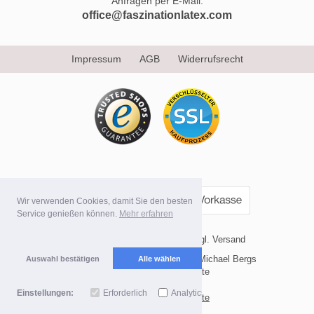
Anfragen per E-Mail:
office@faszinationlatex.com
Impressum
AGB
Widerrufsrecht
Wir verwenden Cookies, damit Sie den besten
Service genießen können.
Mehr erfahren
* Alle Preise inkl. MwSt. evtl. zzgl. Versand
Copyright 2026 by Internetvertrieb Michael Bergs
Auswahl bestätigen
Alle wählen
Mobile Shop by Shopgate
Einstellungen:
Erforderlich
Analytics
Zur klassischen Webseite