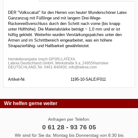
DER "Volkscatuit" für den Herren von heute! Wunderschöner Latex
Ganzanzug mit Füßlinge und mit langem Drei-Wege-
Rückenreißverschluss durch den Schritt nach vorne (bis knapp
unter Hüfthöhe). Die Materialstärke beträgt ~ 1,0 mm und er ist
hüftig geklebt. Weiterhin wurden Verstärkungspatches unter den
Armen und im Schrittbereich eingearbeitet, was ein höhere
Strapazierfähig- und Haltbarkeit gewährleistet.
Herstellerangabe (nach GPSR):LATEXA
Latexa Deutschland GmbH, Werkstraße 9 a, 24955Harrislee
DEUTSCHLAND,Tel. 0461-840930, info@latexa.com
Artikel-Nr.
1195-10-SALE/F011
Wir helfen gerne weiter
Anfragen per Telefon:
0 61 28 - 93 76 05
Wir sind für Sie da: Montag bis Donnerstag von 8:30 bis