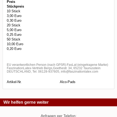
Preis
Stückpreis
10 Stück
3,00 Euro
0,30 Euro
20 Stück
5,00 Euro
0,25 Euro
50 Stück
10,00 Euro
0,20 Euro
EU verantwortlichen Person (nach GPSR):FasLat (eingetragene Marke)
FaszinationLatex-Vertrieb Bergs,Goethestr. 34, 65232 Taunusstein
DEUTSCHLAND, Tel. 06128-937605, info@faszinationlatex.com
Artikel-Nr.
Alco-Pads
Wir helfen gerne weiter
Anfragen per Telefon: