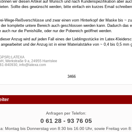
können wir diesen Artikel auf Wunsch und nach Kundenspezifikation aber auc
eten. Sollte dies gewünscht werden, bitte einfach ein kurzes Email schreiben
ei-Wege-Reißverschlüsse und zwar einen vom Hinterkopf der Maske bis ~ zur
s der komplette untere Bereich auch geschlossen werden kann. Dadurch das 
e auch nur die Penishülle, oder nur der Pobereich geöffnet werden.
 dieser Anzug wird auf jeden Fall eines der Lieblingsstücke im Latex-Kleider
 angearbeitet und der Anzug ist in einer Materialstärke von ~ 0,4 bis 0,5 mm 
h GPSR):LATEXA
H, Werkstraße 9 a, 24955 Harrislee
1-840930, info@latexa.com
3466
iter
Anfragen per Telefon:
0 61 28 - 93 76 05
 da: Montag bis Donnerstag von 8:30 bis 16.00 Uhr, sowie Freitag von 8: