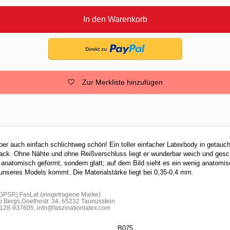
In den Warenkorb
Zur Merkliste hinzufügen
ber auch einfach schlichtweg schön! Ein toller einfacher Latexbody in getauch
ack. Ohne Nähte und ohne Reißverschluss liegt er wunderbar weich und gesc
t anatomisch geformt, sondern glatt; auf dem Bild sieht es ein wenig anatomi
 unseres Models kommt. Die Materialstärke liegt bei 0,35-0,4 mm.
 GPSR):FasLat (eingetragene Marke)
b Bergs,Goethestr. 34, 65232 Taunusstein
28-937605, info@faszinationlatex.com
B075