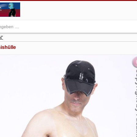
N"
ishülle