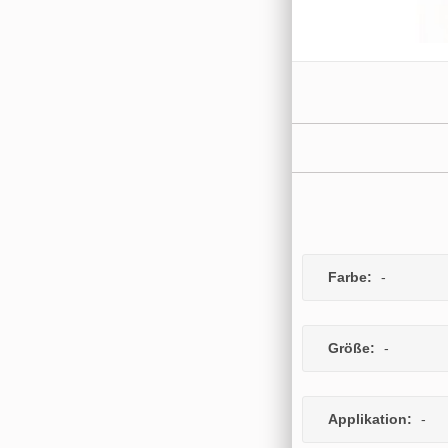
Farbe:
-
Größe:
-
Applikation:
-