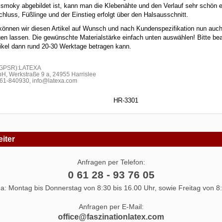
n smoky abgebildet ist, kann man die Klebenähte und den Verlauf sehr schön 
hluss, Füßlinge und der Einstieg erfolgt über den Halsausschnitt.
können wir diesen Artikel auf Wunsch und nach Kundenspezifikation nun auch
igen lassen. Die gewünschte Materialstärke einfach unten auswählen! Bitte be
rtikel dann rund 20-30 Werktage betragen kann.
h GPSR):LATEXA
H, Werkstraße 9 a, 24955 Harrislee
1-840930, info@latexa.com
HR-3301
iter
Anfragen per Telefon:
0 61 28 - 93 76 05
 da: Montag bis Donnerstag von 8:30 bis 16.00 Uhr, sowie Freitag von 8:
Anfragen per E-Mail:
office@faszinationlatex.com