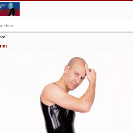
ber"
 mm