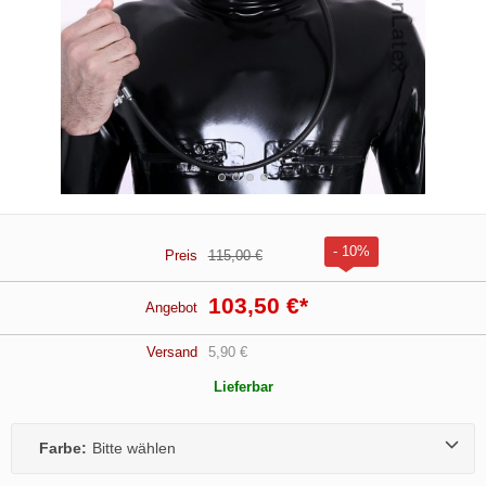
- 10%
Preis
115,00 €
103,50 €
*
Angebot
Versand
5,90 €
Lieferbar
Farbe:
Bitte wählen