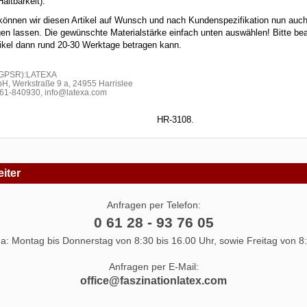
altbarkeit).
können wir diesen Artikel auf Wunsch und nach Kundenspezifikation nun auch
igen lassen. Die gewünschte Materialstärke einfach unten auswählen! Bitte be
rtikel dann rund 20-30 Werktage betragen kann.
h GPSR):LATEXA
H, Werkstraße 9 a, 24955 Harrislee
1-840930, info@latexa.com
HR-3108.
iter
Anfragen per Telefon:
0 61 28 - 93 76 05
 da: Montag bis Donnerstag von 8:30 bis 16.00 Uhr, sowie Freitag von 8:
Anfragen per E-Mail:
office@faszinationlatex.com