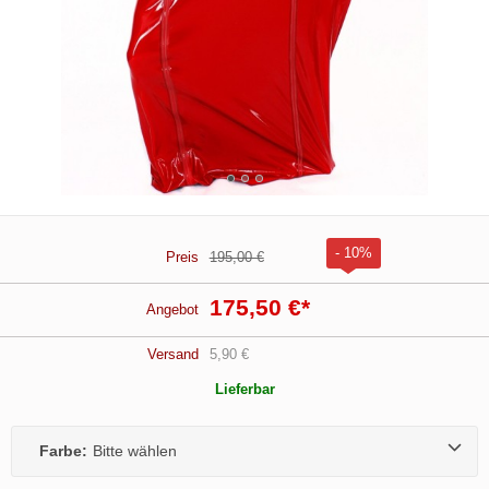
- 10%
Preis
195,00 €
175,50 €
*
Angebot
Versand
5,90 €
Lieferbar
Farbe:
Bitte wählen