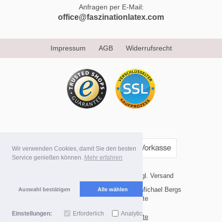
Anfragen per E-Mail:
office@faszinationlatex.com
Impressum
AGB
Widerrufsrecht
Wir verwenden Cookies, damit Sie den besten
Service genießen können.
Mehr erfahren
* Alle Preise inkl. MwSt. evtl. zzgl. Versand
Copyright 2026 by Internetvertrieb Michael Bergs
Auswahl bestätigen
Alle wählen
Mobile Shop by Shopgate
Einstellungen:
Erforderlich
Analytics
Zur klassischen Webseite