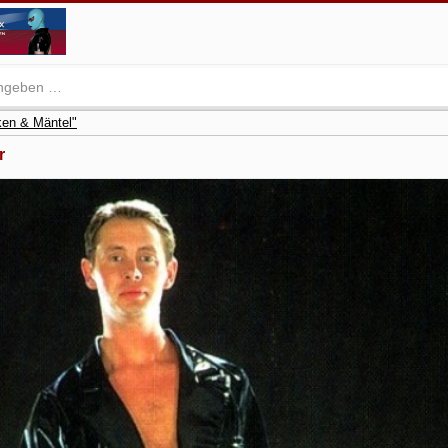
ken & Mäntel"
r