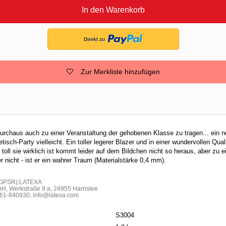
In den Warenkorb
Zur Merkliste hinzufügen
durchaus auch zu einer Veranstaltung der gehobenen Klasse zu tragen... ein n
tisch-Party vielleicht. Ein toller legerer Blazer und in einer wundervollen Qualit
toll sie wirklich ist kommt leider auf dem Bildchen nicht so heraus, aber zu
r nicht - ist er ein wahrer Traum (Materialstärke 0,4 mm).
h GPSR):LATEXA
H, Werkstraße 9 a, 24955 Harrislee
1-840930, info@latexa.com
S3004