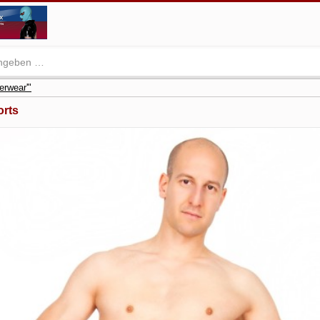
erwear'"
orts