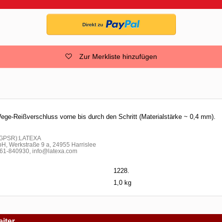
Zur Merkliste hinzufügen
ge-Reißverschluss vorne bis durch den Schritt (Materialstärke ~ 0,4 mm).
h GPSR):LATEXA
H, Werkstraße 9 a, 24955 Harrislee
1-840930, info@latexa.com
1228.
1,0 kg
iter