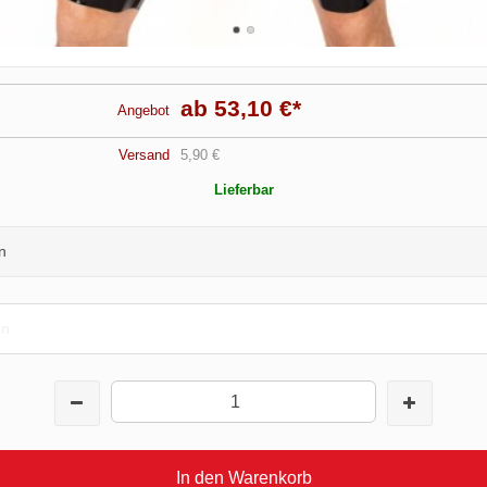
ab 53,10 €
*
Angebot
Versand
5,90 €
Lieferbar
n
en
In den Warenkorb