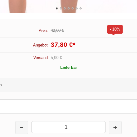
- 10%
Preis
42,00 €
37,80 €
*
Angebot
Versand
5,90 €
Lieferbar
n
m