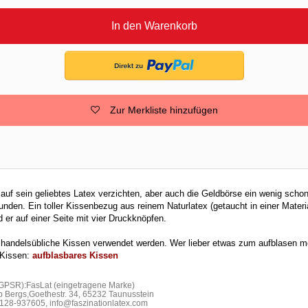
In den Warenkorb
Zur Merkliste hinzufügen
auf sein geliebtes Latex verzichten, aber auch die Geldbörse ein wenig schon
nden. Ein toller Kissenbezug aus reinem Naturlatex (getaucht in einer Materi
 er auf einer Seite mit vier Druckknöpfen.
s handelsübliche Kissen verwendet werden. Wer lieber etwas zum aufblasen 
 Kissen:
aufblasbares Kissen
 GPSR):FasLat (eingetragene Marke)
b Bergs,Goethestr. 34, 65232 Taunusstein
28-937605, info@faszinationlatex.com