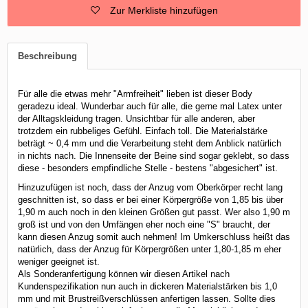
Zur Merkliste hinzufügen
Beschreibung
Für alle die etwas mehr "Armfreiheit" lieben ist dieser Body
geradezu ideal. Wunderbar auch für alle, die gerne mal Latex unter
der Alltagskleidung tragen. Unsichtbar für alle anderen, aber
trotzdem ein rubbeliges Gefühl. Einfach toll. Die Materialstärke
beträgt ~ 0,4 mm und die Verarbeitung steht dem Anblick natürlich
in nichts nach. Die Innenseite der Beine sind sogar geklebt, so dass
diese - besonders empfindliche Stelle - bestens "abgesichert" ist.
Hinzuzufügen ist noch, dass der Anzug vom Oberkörper recht lang
geschnitten ist, so dass er bei einer Körpergröße von 1,85 bis über
1,90 m auch noch in den kleinen Größen gut passt. Wer also 1,90 m
groß ist und von den Umfängen eher noch eine "S" braucht, der
kann diesen Anzug somit auch nehmen! Im Umkerschluss heißt das
natürlich, dass der Anzug für Körpergrößen unter 1,80-1,85 m eher
weniger geeignet ist.
Als Sonderanfertigung können wir diesen Artikel nach
Kundenspezifikation nun auch in dickeren Materialstärken bis 1,0
mm und mit Brustreißverschlüssen anfertigen lassen. Sollte dies