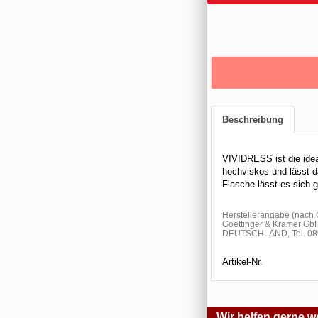
Beschreibung
VIVIDRESS ist die ideal
hochviskos und lässt da
Flasche lässt es sich g
Herstellerangabe (nach
Goettinger & Kramer Gb
DEUTSCHLAND, Tel. 089
Artikel-Nr.
Wir helfen gerne we